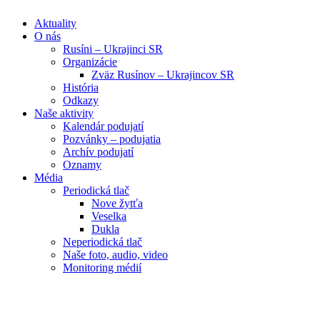
Aktuality
O nás
Rusíni – Ukrajinci SR
Organizácie
Zväz Rusínov – Ukrajincov SR
História
Odkazy
Naše aktivity
Kalendár podujatí
Pozvánky – podujatia
Archív podujatí
Oznamy
Média
Periodická tlač
Nove žytťa
Veselka
Dukla
Neperiodická tlač
Naše foto, audio, video
Monitoring médií