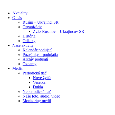
Preskočiť
na
Aktuality
obsah
O nás
Rusíni – Ukrajinci SR
Organizácie
Zväz Rusínov – Ukrajincov SR
História
Odkazy
Naše aktivity
Kalendár podujatí
Pozvánky – podujatia
Archív podujatí
Oznamy
Média
Periodická tlač
Nove žytťa
Veselka
Dukla
Neperiodická tlač
Naše foto, audio, video
Monitoring médií