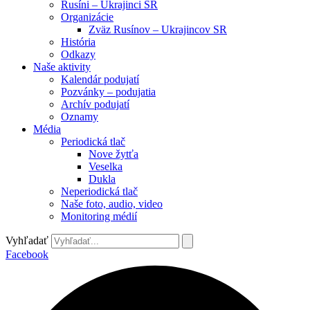
Rusíni – Ukrajinci SR
Organizácie
Zväz Rusínov – Ukrajincov SR
História
Odkazy
Naše aktivity
Kalendár podujatí
Pozvánky – podujatia
Archív podujatí
Oznamy
Média
Periodická tlač
Nove žytťa
Veselka
Dukla
Neperiodická tlač
Naše foto, audio, video
Monitoring médií
Vyhľadať
Facebook