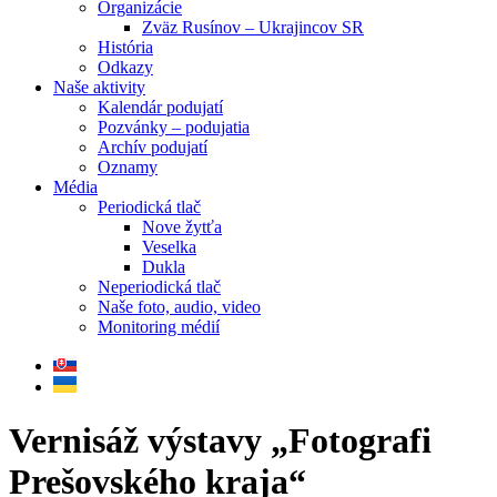
Organizácie
Zväz Rusínov – Ukrajincov SR
História
Odkazy
Naše aktivity
Kalendár podujatí
Pozvánky – podujatia
Archív podujatí
Oznamy
Média
Periodická tlač
Nove žytťa
Veselka
Dukla
Neperiodická tlač
Naše foto, audio, video
Monitoring médií
Vernisáž výstavy „Fotografi
Prešovského kraja“