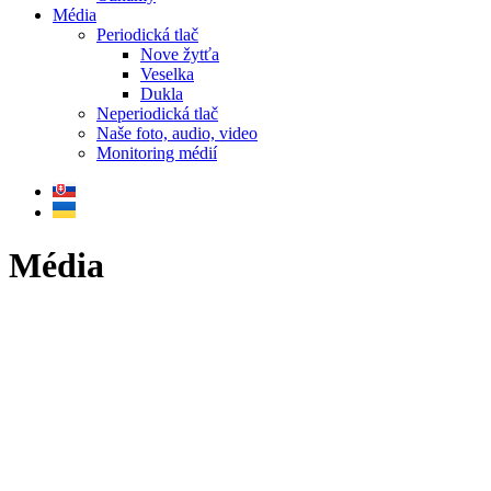
Média
Periodická tlač
Nove žytťa
Veselka
Dukla
Neperiodická tlač
Naše foto, audio, video
Monitoring médií
Média