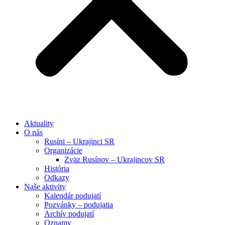
Aktuality
O nás
Rusíni – Ukrajinci SR
Organizácie
Zväz Rusínov – Ukrajincov SR
História
Odkazy
Naše aktivity
Kalendár podujatí
Pozvánky – podujatia
Archív podujatí
Oznamy