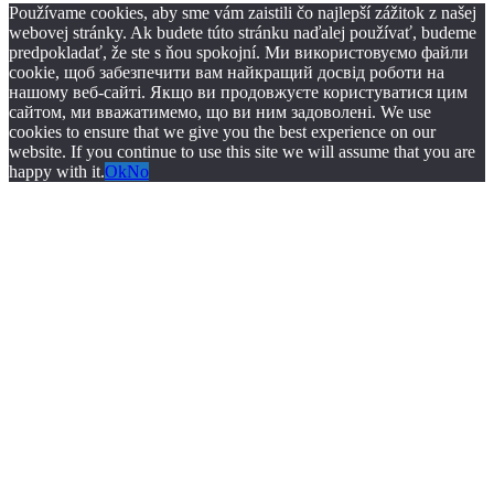
Používame cookies, aby sme vám zaistili čo najlepší zážitok z našej
webovej stránky. Ak budete túto stránku naďalej používať, budeme
predpokladať, že ste s ňou spokojní. Ми використовуємо файли
cookie, щоб забезпечити вам найкращий досвід роботи на
нашому веб-сайті. Якщо ви продовжуєте користуватися цим
сайтом, ми вважатимемо, що ви ним задоволені. We use
cookies to ensure that we give you the best experience on our
website. If you continue to use this site we will assume that you are
happy with it.
Ok
No