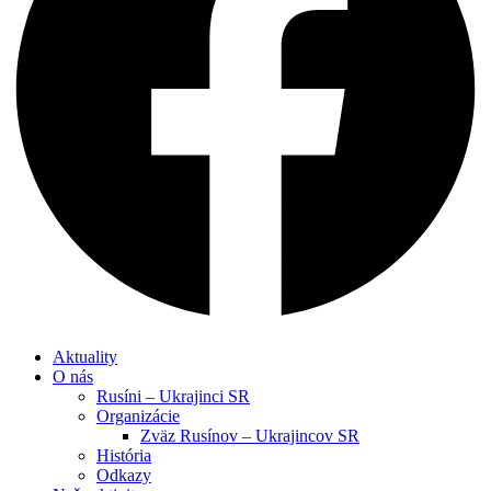
Aktuality
O nás
Rusíni – Ukrajinci SR
Organizácie
Zväz Rusínov – Ukrajincov SR
História
Odkazy