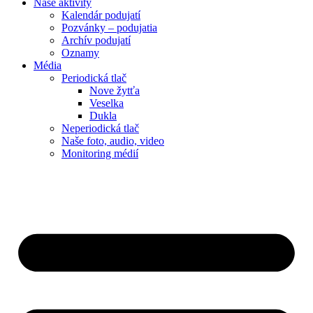
Naše aktivity
Kalendár podujatí
Pozvánky – podujatia
Archív podujatí
Oznamy
Média
Periodická tlač
Nove žytťa
Veselka
Dukla
Neperiodická tlač
Naše foto, audio, video
Monitoring médií