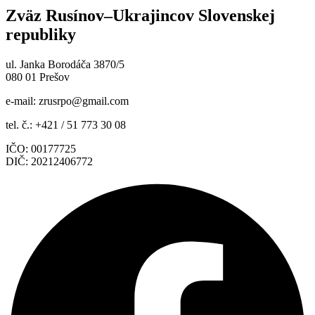
Zväz Rusínov–Ukrajincov Slovenskej
republiky
ul. Janka Borodáča 3870/5
080 01 Prešov
e-mail:
zrusrpo@gmail.com
tel. č.: +421 / 51 773 30 08
IČO: 00177725
DIČ: 20212406772