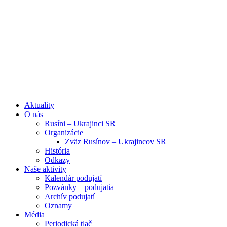
Aktuality
O nás
Rusíni – Ukrajinci SR
Organizácie
Zväz Rusínov – Ukrajincov SR
História
Odkazy
Naše aktivity
Kalendár podujatí
Pozvánky – podujatia
Archív podujatí
Oznamy
Média
Periodická tlač