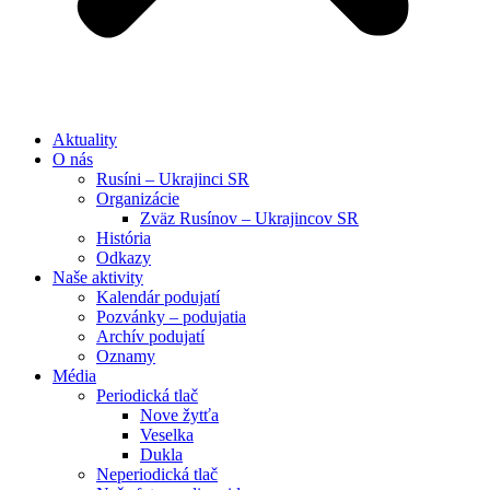
Aktuality
O nás
Rusíni – Ukrajinci SR
Organizácie
Zväz Rusínov – Ukrajincov SR
História
Odkazy
Naše aktivity
Kalendár podujatí
Pozvánky – podujatia
Archív podujatí
Oznamy
Média
Periodická tlač
Nove žytťa
Veselka
Dukla
Neperiodická tlač