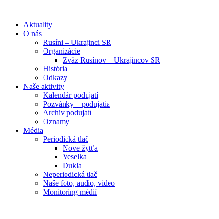
Preskočiť
na
Aktuality
obsah
O nás
Rusíni – Ukrajinci SR
Organizácie
Zväz Rusínov – Ukrajincov SR
História
Odkazy
Naše aktivity
Kalendár podujatí
Pozvánky – podujatia
Archív podujatí
Oznamy
Média
Periodická tlač
Nove žytťa
Veselka
Dukla
Neperiodická tlač
Naše foto, audio, video
Monitoring médií