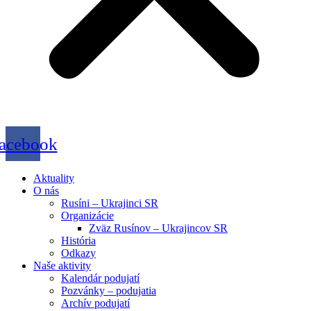
acebook
Aktuality
O nás
Rusíni – Ukrajinci SR
Organizácie
Zväz Rusínov – Ukrajincov SR
História
Odkazy
Naše aktivity
Kalendár podujatí
Pozvánky – podujatia
Archív podujatí