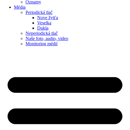
Oznamy
Média
Periodická tlač
Nove žytťa
Veselka
Dukla
Neperiodická tlač
Naše foto, audio, video
Monitoring médií