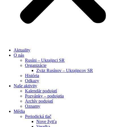
Aktuality
O nás
Rusíni – Ukrajinci SR
Organizácie
Zväz Rusínov – Ukrajincov SR
História
Odkazy
Naše aktivity
Kalendár podujatí
Pozvánky – podujatia
Archív podujatí
Oznamy
Média
Periodická tlač
Nove žytťa
Veselka