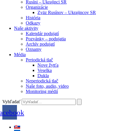
Rusíni – Ukrajinci SR
Organizácie
Zväz Rusínov – Ukrajincov SR
História
Odkazy
Naše aktivity
Kalendár podujatí
Pozvánky – podujatia
Archív podujatí
Oznamy
Média
Periodická tlač
Nove žytťa
Veselka
Dukla
Neperiodická tlač
Naše foto, audio, video
Monitoring médií
Vyhľadať
acebook