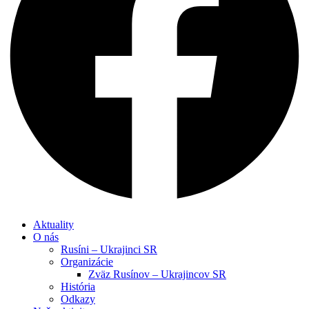
Aktuality
O nás
Rusíni – Ukrajinci SR
Organizácie
Zväz Rusínov – Ukrajincov SR
História
Odkazy