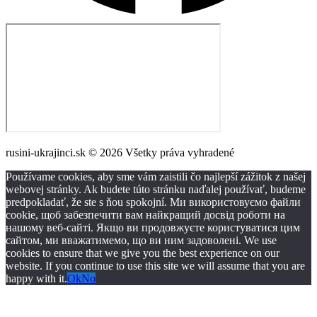
rusini-ukrajinci.sk © 2026 Všetky práva vyhradené
Používame cookies, aby sme vám zaistili čo najlepší zážitok z našej
webovej stránky. Ak budete túto stránku naďalej používať, budeme
predpokladať, že ste s ňou spokojní. Ми використовуємо файли
cookie, щоб забезпечити вам найкращий досвід роботи на
нашому веб-сайті. Якщо ви продовжуєте користуватися цим
сайтом, ми вважатимемо, що ви ним задоволені. We use
cookies to ensure that we give you the best experience on our
website. If you continue to use this site we will assume that you are
happy with it.
Ok
No