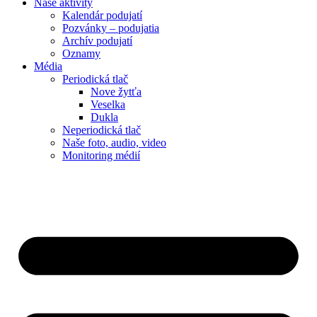
Naše aktivity
Kalendár podujatí
Pozvánky – podujatia
Archív podujatí
Oznamy
Média
Periodická tlač
Nove žytťa
Veselka
Dukla
Neperiodická tlač
Naše foto, audio, video
Monitoring médií