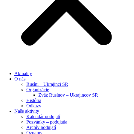
Aktuality
O nás
Rusíni – Ukrajinci SR
Organizácie
Zväz Rusínov – Ukrajincov SR
História
Odkazy
Naše aktivity
Kalendár podujatí
Pozvánky – podujatia
Archív podujatí
Oznamy