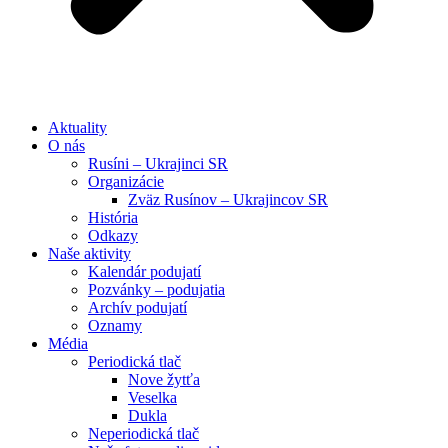
Aktuality
O nás
Rusíni – Ukrajinci SR
Organizácie
Zväz Rusínov – Ukrajincov SR
História
Odkazy
Naše aktivity
Kalendár podujatí
Pozvánky – podujatia
Archív podujatí
Oznamy
Média
Periodická tlač
Nove žytťa
Veselka
Dukla
Neperiodická tlač