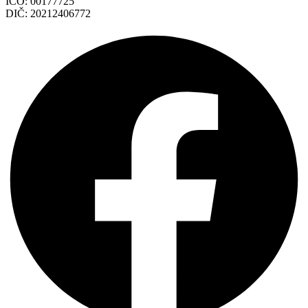
IČO: 00177725
DIČ: 20212406772