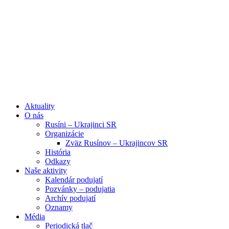
Aktuality
O nás
Rusíni – Ukrajinci SR
Organizácie
Zväz Rusínov – Ukrajincov SR
História
Odkazy
Naše aktivity
Kalendár podujatí
Pozvánky – podujatia
Archív podujatí
Oznamy
Média
Periodická tlač