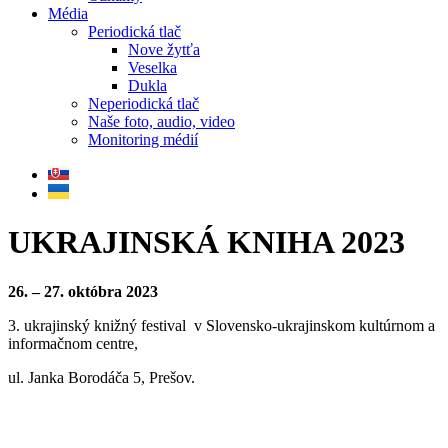
Média
Periodická tlač
Nove žytťa
Veselka
Dukla
Neperiodická tlač
Naše foto, audio, video
Monitoring médií
UKRAJINSKÁ KNIHA 2023
26. – 27. októbra 2023
3. ukrajinský knižný festival v Slovensko-ukrajinskom kultúrnom a
informačnom centre,
ul. Janka Borodáča 5, Prešov.