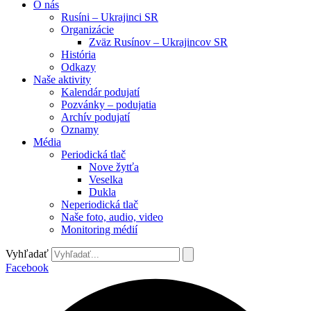
O nás
Rusíni – Ukrajinci SR
Organizácie
Zväz Rusínov – Ukrajincov SR
História
Odkazy
Naše aktivity
Kalendár podujatí
Pozvánky – podujatia
Archív podujatí
Oznamy
Média
Periodická tlač
Nove žytťa
Veselka
Dukla
Neperiodická tlač
Naše foto, audio, video
Monitoring médií
Vyhľadať
Facebook