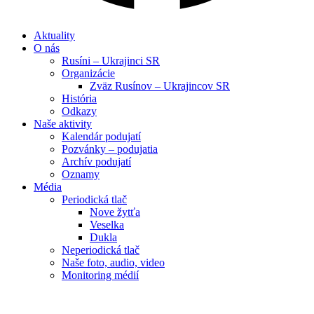
Aktuality
O nás
Rusíni – Ukrajinci SR
Organizácie
Zväz Rusínov – Ukrajincov SR
História
Odkazy
Naše aktivity
Kalendár podujatí
Pozvánky – podujatia
Archív podujatí
Oznamy
Média
Periodická tlač
Nove žytťa
Veselka
Dukla
Neperiodická tlač
Naše foto, audio, video
Monitoring médií