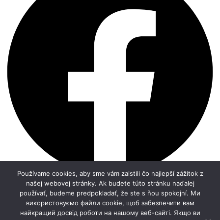
Používame cookies, aby sme vám zaistili čo najlepší zážitok z
našej webovej stránky. Ak budete túto stránku naďalej
používať, budeme predpokladať, že ste s ňou spokojní. Ми
використовуємо файли cookie, щоб забезпечити вам
найкращий досвід роботи на нашому веб-сайті. Якщо ви