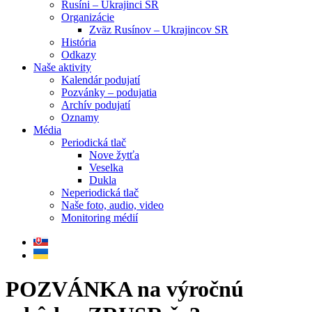
Rusíni – Ukrajinci SR
Organizácie
Zväz Rusínov – Ukrajincov SR
História
Odkazy
Naše aktivity
Kalendár podujatí
Pozvánky – podujatia
Archív podujatí
Oznamy
Média
Periodická tlač
Nove žytťa
Veselka
Dukla
Neperiodická tlač
Naše foto, audio, video
Monitoring médií
POZVÁNKA na výročnú