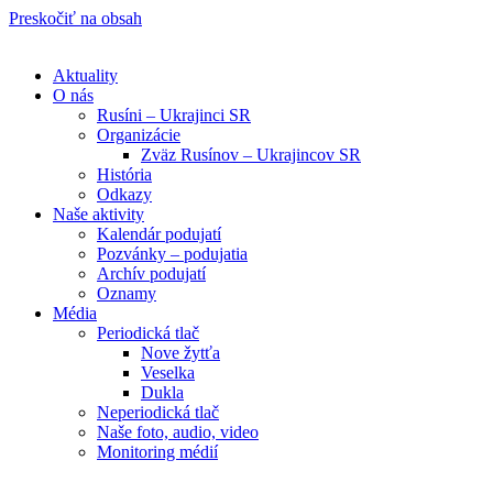
Preskočiť na obsah
Aktuality
O nás
Rusíni – Ukrajinci SR
Organizácie
Zväz Rusínov – Ukrajincov SR
História
Odkazy
Naše aktivity
Kalendár podujatí
Pozvánky – podujatia
Archív podujatí
Oznamy
Média
Periodická tlač
Nove žytťa
Veselka
Dukla
Neperiodická tlač
Naše foto, audio, video
Monitoring médií