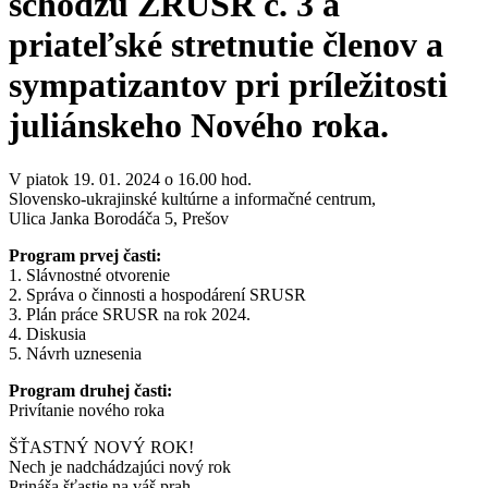
schôdzu ZRUSR č. 3 a
priateľské stretnutie členov a
sympatizantov pri príležitosti
juliánskeho Nového roka.
V piatok 19. 01. 2024 o 16.00 hod.
Slovensko-ukrajinské kultúrne a informačné centrum,
Ulica Janka Borodáča 5, Prešov
Program prvej časti:
1. Slávnostné otvorenie
2. Správa o činnosti a hospodárení SRUSR
3. Plán práce SRUSR na rok 2024.
4. Diskusia
5. Návrh uznesenia
Program druhej časti:
Privítanie nového roka
ŠŤASTNÝ NOVÝ ROK!
Nech je nadchádzajúci nový rok
Prináša šťastie na váš prah.