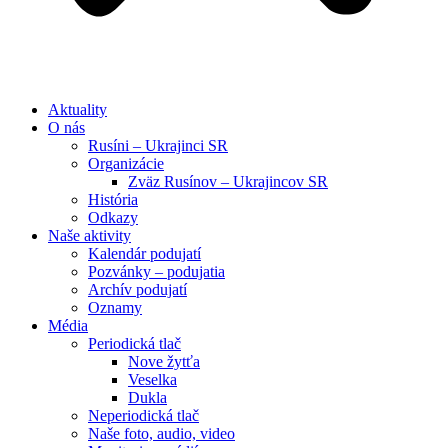
Aktuality
O nás
Rusíni – Ukrajinci SR
Organizácie
Zväz Rusínov – Ukrajincov SR
História
Odkazy
Naše aktivity
Kalendár podujatí
Pozvánky – podujatia
Archív podujatí
Oznamy
Média
Periodická tlač
Nove žytťa
Veselka
Dukla
Neperiodická tlač
Naše foto, audio, video