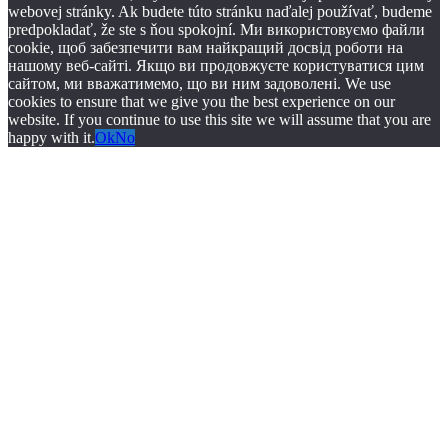
webovej stránky. Ak budete túto stránku naďalej používať, budeme
predpokladať, že ste s ňou spokojní. Ми використовуємо файли
cookie, щоб забезпечити вам найкращий досвід роботи на
нашому веб-сайті. Якщо ви продовжуєте користуватися цим
сайтом, ми вважатимемо, що ви ним задоволені. We use
cookies to ensure that we give you the best experience on our
website. If you continue to use this site we will assume that you are
happy with it.
Ok
No