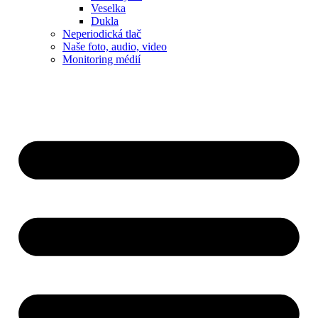
Veselka
Dukla
Neperiodická tlač
Naše foto, audio, video
Monitoring médií