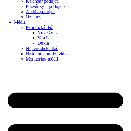
Kalendár podujatí
Pozvánky – podujatia
Archív podujatí
Oznamy
Média
Periodická tlač
Nove žytťa
Veselka
Dukla
Neperiodická tlač
Naše foto, audio, video
Monitoring médií