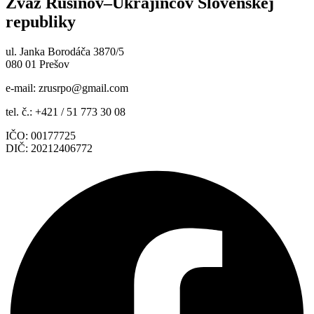
Zväz Rusínov–Ukrajincov Slovenskej
republiky
ul. Janka Borodáča 3870/5
080 01 Prešov
e-mail:
zrusrpo@gmail.com
tel. č.: +421 / 51 773 30 08
IČO: 00177725
DIČ: 20212406772