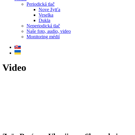
Periodická tlač
Nove žytťa
Veselka
Dukla
Neperiodická tlač
Naše foto, audio, video
Monitoring médií
Video