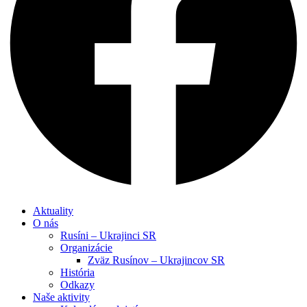
Aktuality
O nás
Rusíni – Ukrajinci SR
Organizácie
Zväz Rusínov – Ukrajincov SR
História
Odkazy
Naše aktivity