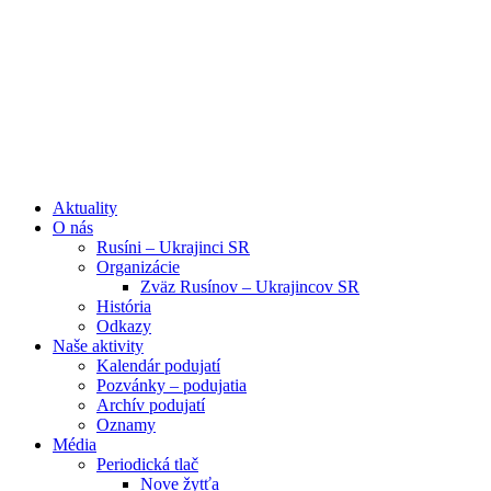
Aktuality
O nás
Rusíni – Ukrajinci SR
Organizácie
Zväz Rusínov – Ukrajincov SR
História
Odkazy
Naše aktivity
Kalendár podujatí
Pozvánky – podujatia
Archív podujatí
Oznamy
Média
Periodická tlač
Nove žytťa