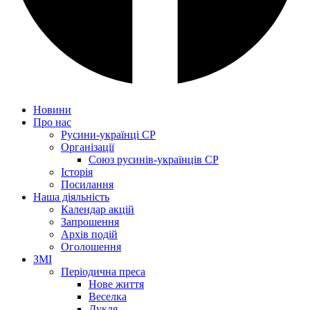
Новини
Про нас
Русини-українці СР
Організації
Союз русинів-українців СР
Історія
Посилання
Наша діяльність
Календар акцій
Запрошення
Архів подій
Оголошення
ЗМІ
Періодична преса
Нове життя
Веселка
Дукля