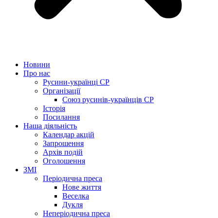
Новини
Про нас
Русини-українці СР
Організації
Союз русинів-українців СР
Історія
Посилання
Наша діяльність
Календар акцій
Запрошення
Архів подій
Оголошення
ЗМІ
Періодична преса
Нове життя
Веселка
Дукля
Неперіодична преса