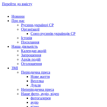
Перейти до вмісту
Новини
Про нас
Русини-українці СР
Організації
Союз русинів-українців СР
Історія
Посилання
Наша діяльність
Календар акцій
Запрошення
Архів подій
Оголошення
ЗМІ
Періодична преса
Нове життя
Веселка
Дукля
Неперіодична преса
Наше фото, аудіо, відео
фотогалерея
аудіо
відео