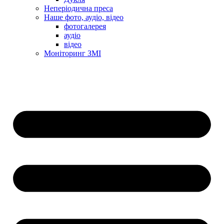
Неперіодична преса
Наше фото, аудіо, відео
фотогалерея
аудіо
відео
Моніторинг ЗМІ