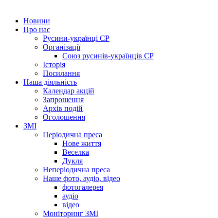
Новини
Про нас
Русини-українці СР
Організації
Союз русинів-українців СР
Історія
Посилання
Наша діяльність
Календар акцій
Запрошення
Архів подій
Оголошення
ЗМІ
Періодична преса
Нове життя
Веселка
Дукля
Неперіодична преса
Наше фото, аудіо, відео
фотогалерея
аудіо
відео
Моніторинг ЗМІ